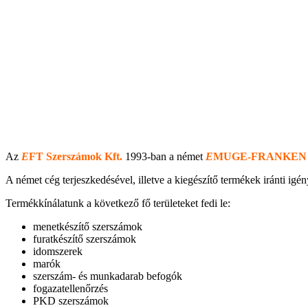
Az
E
FT Szerszámok Kft.
1993-ban a német
E
MUGE-FRANKEN
A német cég terjeszkedésével, illetve a kiegészítő termékek iránti i
Termékkínálatunk a következő fő területeket fedi le:
menetkészítő szerszámok
furatkészítő szerszámok
idomszerek
marók
szerszám- és munkadarab befogók
fogazatellenőrzés
PKD szerszámok