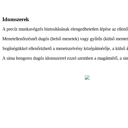
Idomszerek
A precíz munkavégzés biztosításának elengedhetetlen lépése az ellenő
Menetellenőrzésnél dugós (belső menetek) vagy gyűrűs (külső mentet
Segítségükkel ellenőrizhető a menetszelvény középátmérője, a külső
A sima hengeres dugós idomszerrel ezzel szemben a magátmérő, a sim