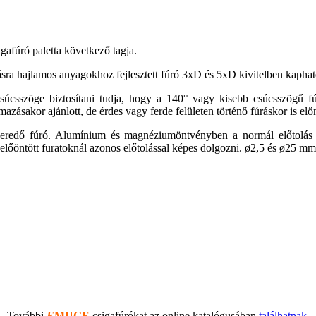
igafúró paletta következő tagja.
a hajlamos anyagokhoz fejlesztett fúró 3xD és 5xD kivitelben kapható,
súcsszöge biztosítani tudja, hogy a 140° vagy kisebb csúcsszögű fú
ásakor ajánlott, de érdes vagy ferde felületen történő fúráskor is elő
redő fúró. Alumínium és magnéziumöntvényben a normál előtolás kéts
 előöntött furatoknál azonos előtolással képes dolgozni.
ø
2,5 és
ø25 mm 
További
E
MUGE
csigafúrókat az online katalógusában
találhatnak
.