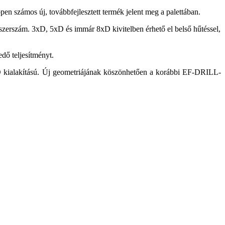
en számos új, továbbfejlesztett termék jelent meg a palettában.
 szerszám. 3xD, 5xD és immár 8xD kivitelben érhető el belső hűtéssel,
edő teljesítményt.
D kialakítású. Új geometriájának köszönhetően a korábbi EF-DRILL-