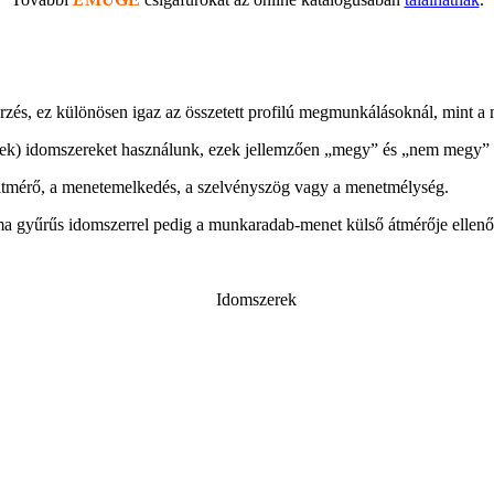
rzés, ez különösen igaz az összetett profilú megmunkálásoknál, mint a
ek) idomszereket használunk, ezek jellemzően „megy” és „nem megy” o
 átmérő, a menetemelkedés, a szelvényszög vagy a menetmélység.
a gyűrűs idomszerrel pedig a munkaradab-menet külső átmérője ellenő