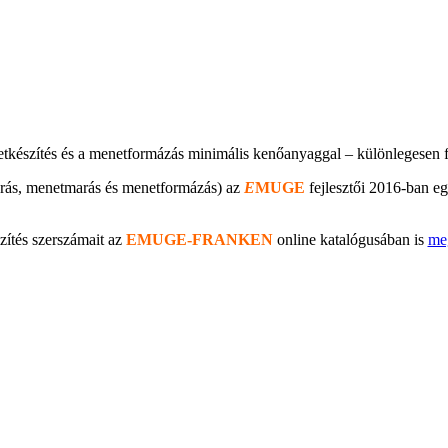
észítés és a menetformázás minimális kenőanyaggal – különlegesen fej
úrás, menetmarás és menetformázás) az
E
MUGE
fejlesztői 2016-ban eg
ítés szerszámait az
E
MUGE-FRANKEN
online katalógusában is
meg