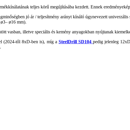
rmékkínálatának teljes körű megújításába kezdett. Ennek eredményeképp
gminőségben jó ár / teljesítmény arányt kínáló úgynevezett univerzális
n ø3– ø16 mm).
tött vasban, illetve speciális és kemény anyagokban nyújtanak kiemelk
l (2024-től 8xD-ben is), míg a
SteelDrill SD104
pedig jelenleg 12x
.