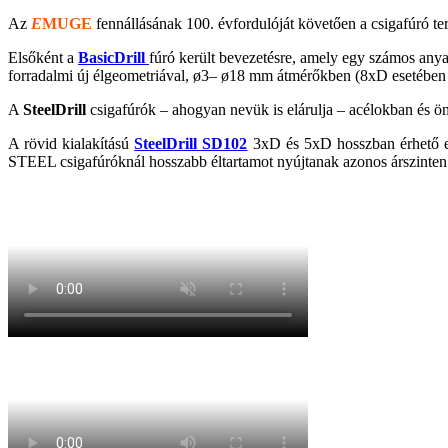
Az
E
MUGE
fennállásának 100. évfordulóját követően a csigafúró te
Elsőként a
BasicDrill
fúró került bevezetésre, amely egy számos anya
forradalmi új élgeometriával, ø3– ø18 mm átmérőkben (8xD esetébe
A
SteelDrill
csigafúrók – ahogyan nevük is elárulja – acélokban és ön
A rövid kialakítású
SteelDrill SD102
3xD és 5xD hosszban érhető e
STEEL csigafúróknál hosszabb éltartamot nyújtanak azonos árszinten