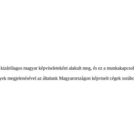
kizárólagos magyar képviseleteként alakult meg, és ez a munkakapcsolat 
gények megjelenésével az általunk Magyarországon képviselt cégek soráho