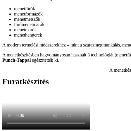
menetfúrók
menetformázók
menetmetszők
fúrómenetmarók
menetmarók
menethengerek
A modern termelési módszerekhez – mint a szárazmegmunkálás, menetk
A menetkészítésben hagyományosan használt 3 technológiát (menetf
Punch-Tappal
egészítették ki.
A menetkész
Furatkészítés