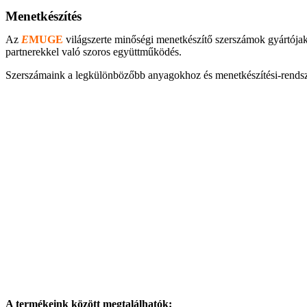
Menetkészítés
Az
E
MUGE
világszerte minőségi menetkészítő szerszámok gyártójaké
partnerekkel való szoros együttműködés.
Szerszámaink a legkülönbözőbb anyagokhoz és menetkészítési-rendszer
A termékeink között megtalálhatók: