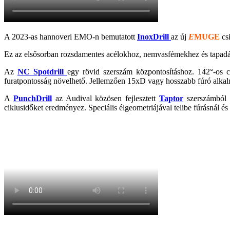
A 2023-as hannoveri EMO-n bemutatott
InoxDrill
az új
E
MUGE
cs
Ez az elsősorban rozsdamentes acélokhoz, nemvasfémekhez és tapadásr
Az
NC Spotdrill
egy rövid szerszám központosításhoz. 142°-os c
furatpontosság növelhető. Jellemzően 15xD vagy hosszabb fúró alkalmaz
A
PunchDrill
az Audival közösen fejlesztett
Taptor
szerszámból e
ciklusidőket eredményez. Speciális élgeometriájával telibe fúrásnál és