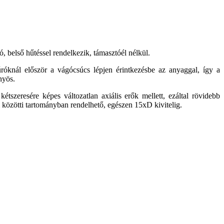
 belső hűtéssel rendelkezik, támasztóél nélkül.
róknál először a vágócsúcs lépjen érintkezésbe az anyaggal, így a
nyös.
zeresére képes változatlan axiális erők mellett, ezáltal rövidebb
közötti tartományban rendelhető, egészen 15xD kivitelig.